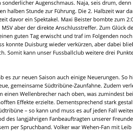
n sonderlicher Augenschmaus. Naja, seis drum, denn 
ten halben Stunde zur Führung. Die 2. Halbzeit war d
zeit davor ein Spektakel. Maxi Beister bombte zum 2:0
 MSV aber der direkte Anschlusstreffer. Zum Glück de
einen guten Tag erwischt und traf im Folgenden noch 
ss konnte Duisburg wieder verkürzen, aber dabei blie
ch. Somit kann unser Fussballclub weitere drei Punk
b es zur neuen Saison auch einige Neuerungen. So 
eue, gemeinsame Südtribüne-Zaunfahne. Zudem verle
 einen Wellenbrecher nach oben, was zumindest bei
hofften Effekte erzielte. Dementsprechend stark gestal
üdtribüne – so kann und muss es auf jeden Fall weit
od des langjährigen Fanbeauftragten unserer Freun
sem per Spruchband. Volker war Wehen-Fan mit Leib