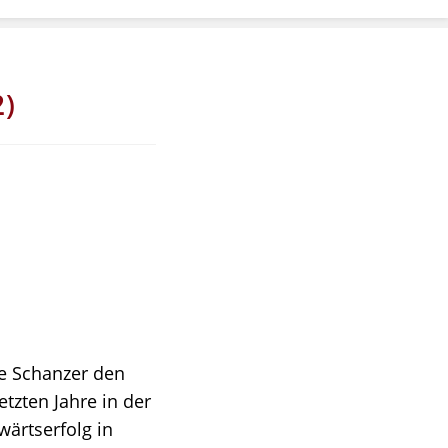
2)
re Schanzer den
tzten Jahre in der
wärtserfolg in