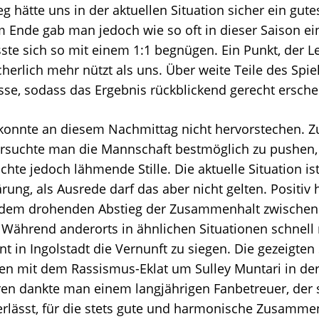
eg hätte uns in der aktuellen Situation sicher ein gute
 Ende gab man jedoch wie so oft in dieser Saison e
te sich so mit einem 1:1 begnügen. Ein Punkt, der 
herlich mehr nützt als uns. Über weite Teile des Spie
esse, sodass das Ergebnis rückblickend gerecht ersche
konnte an diesem Nachmittag nicht hervorstechen. Z
rsuchte man die Mannschaft bestmöglich zu pushen, 
chte jedoch lähmende Stille. Die aktuelle Situation ist
lärung, als Ausrede darf das aber nicht gelten. Positiv
tz dem drohenden Abstieg der Zusammenhalt zwische
t. Während anderorts in ähnlichen Situationen schnell
int in Ingolstadt die Vernunft zu siegen. Die gezeigt
en mit dem Rassismus-Eklat um Sulley Muntari in der 
ren dankte man einem langjährigen Fanbetreuer, der
erlässt, für die stets gute und harmonische Zusammen