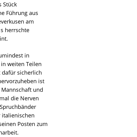
s Stück
ine Führung aus
Leverkusen am
ls herrschte
int.
umindest in
in weiten Teilen
 dafür sicherlich
 hervorzuheben ist
n Mannschaft und
 mal die Nerven
en Spruchbänder
italienischen
 seinen Posten zum
arbeit.