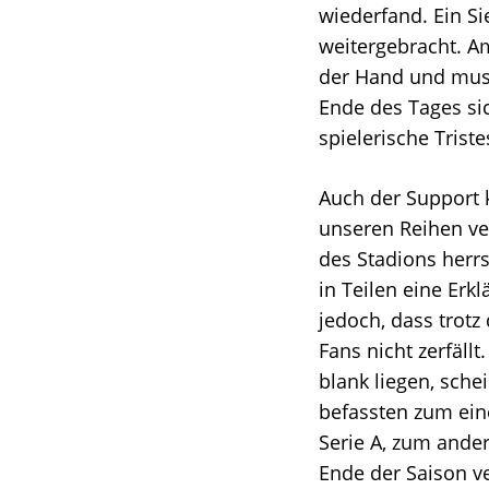
wiederfand. Ein Si
weitergebracht.
Am
der Hand und muss
Ende des Tages sic
spielerische Trist
Auch der Support 
unseren Reihen ve
des Stadions herrs
in Teilen eine Erk
jedoch, dass tro
Fans nicht zerfäll
blank liegen, sche
befassten zum ein
Serie A, zum ande
Ende der Saison v